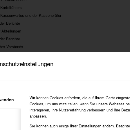
 Karteiführers
 Kassenwartes und der Kassenprüfer
der Berichte
r Abteilungen
der Berichte
des Vorstands
ue Satzung, geänderte Beitragsordnung
ahl eines Wahlleiters/Wahlleiterin
nschutzeinstellungen
m Vorstand: Karteiführer/in; Marketing, Medien & Öffentlichkeit
nes
ber eine rege Teilnahme.
orsitz
Wir können Cookies anfordern, die auf Ihrem Gerät eingeste
rwenden
Cookies, um uns mitzuteilen, wenn Sie unsere Websites be
interagieren, Ihre Nutzererfahrung verbessern und Ihre Bez
anpassen.
e
Sie können auch einige Ihrer Einstellungen ändern. Beacht