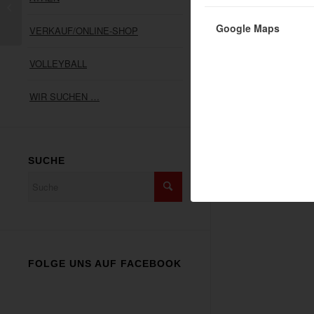
Der Vorstand informiert!
ANSCHRIFT
Google Maps
SV05 Meckenhe
VERKAUF/ONLINE-SHOP
Heerstraße 47
67149 Meckenh
VOLLEYBALL
Telefon: 06326 
info@sv05meck
WIR SUCHEN …
SUCHE
FOLGE UNS AUF FACEBOOK