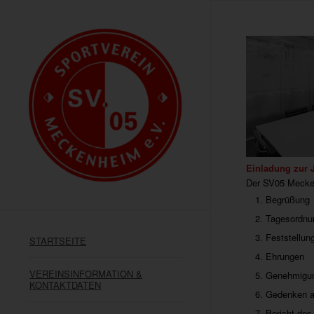
Einladung zur
Der SV05 Mecken
Begrüßung
Tagesordnu
Feststellun
STARTSEITE
Ehrungen
VEREINSINFORMATION &
Genehmigun
KONTAKTDATEN
Gedenken an
Bericht des