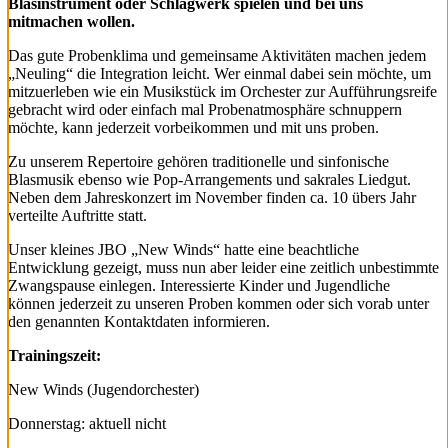
Blasinstrument oder Schlagwerk spielen und bei uns
mitmachen wollen.
Das gute Probenklima und gemeinsame Aktivitäten machen jedem
„Neuling“ die Integration leicht. Wer einmal dabei sein möchte, um
mitzuerleben wie ein Musikstück im Orchester zur Aufführungsreife
gebracht wird oder einfach mal Probenatmosphäre schnuppern
möchte, kann jederzeit vorbeikommen und mit uns proben.
Zu unserem Repertoire gehören traditionelle und sinfonische
Blasmusik ebenso wie Pop-Arrangements und sakrales Liedgut.
Neben dem Jahreskonzert im November finden ca. 10 übers Jahr
verteilte Auftritte statt.
Unser kleines JBO „New Winds“ hatte eine beachtliche
Entwicklung gezeigt, muss nun aber leider eine zeitlich unbestimmte
Zwangspause einlegen. Interessierte Kinder und Jugendliche
können jederzeit zu unseren Proben kommen oder sich vorab unter
den genannten Kontaktdaten informieren.
Trainingszeit:
New Winds (Jugendorchester)
Donnerstag: aktuell nicht