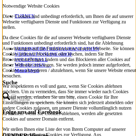
Notwendige Website Cookies
TURNEN
Diese Cookies sind unbedingt erforderlich, um Ihnen die auf unserer
Webseite verfügbaren Dienste und Funktionen zur Verfügung zu
stellen.
Da diese Cookies für die auf unserer Webseite verfügbaren Dienste
und Funktionen unbedingt erforderlich sind, hat die Ablehnung
Auswirkungen auf die Funktionsweise unserer Webseite. Sie können
VEREINSHEIM RESTAURANT ATHEN
Cookies jederzeit blockieren oder löschen, indem Sie Ihre
VERKAUF/ONLINE-SHOP
Browsereinstellungen ändern und das Blockieren aller Cookies auf
VOLLEYBALL
dieser Webseite erzwingen. Sie werden jedoch immer aufgefordert,
WIR SUCHEN …
Cookies zu akzeptieren / abzulehnen, wenn Sie unsere Website erneut
Menü
Menü
besuchen.
Suche
Wir respektieren es voll und ganz, wenn Sie Cookies ablehnen
möchten. Um zu vermeiden, dass Sie immer wieder nach Cookies
gefragt werden, erlauben Sie uns bitte, einen Cookie für Ihre
Einstellungen zu speichern. Sie können sich jederzeit abmelden oder
andere Cookies zulassen, um unsere Dienste vollumfänglich nutzen
Folge uns auf Facebook
zu können. Wenn Sie Cookies ablehnen, werden alle gesetzten
Cookies auf unserer Domain entfernt.
Wir stellen Ihnen eine Liste der von Ihrem Computer auf unserer
Domain gespeicherten Cookies zur Verfügung. Aus
GENDER-Hinweis