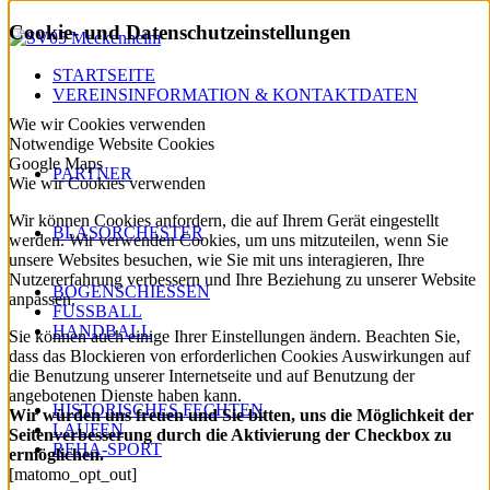
Cookie- und Datenschutzeinstellungen
STARTSEITE
VEREINSINFORMATION & KONTAKTDATEN
Wie wir Cookies verwenden
Notwendige Website Cookies
Google Maps
PARTNER
Wie wir Cookies verwenden
Wir können Cookies anfordern, die auf Ihrem Gerät eingestellt
BLASORCHESTER
werden. Wir verwenden Cookies, um uns mitzuteilen, wenn Sie
unsere Websites besuchen, wie Sie mit uns interagieren, Ihre
Nutzererfahrung verbessern und Ihre Beziehung zu unserer Website
BOGENSCHIESSEN
anpassen.
FUSSBALL
HANDBALL
Sie können auch einige Ihrer Einstellungen ändern. Beachten Sie,
dass das Blockieren von erforderlichen Cookies Auswirkungen auf
die Benutzung unserer Internetseite und auf Benutzung der
angebotenen Dienste haben kann.
HISTORISCHES FECHTEN
Wir würden uns freuen und Sie bitten, uns die Möglichkeit der
LAUFEN
Seitenverbesserung durch die Aktivierung der Checkbox zu
REHA-SPORT
ermöglichen.
[matomo_opt_out]