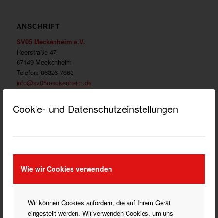
ANSCHRIFT
SV05 Meckenheim e.V.
Heerstraße 47
67149 Meckenheim
Telefon: 06326 7863
info@sv05meckenheim.de
Cookie- und Datenschutzeinstellungen
WICHTIGE LINKS
DATENSCHUTZ HINWEISE
Wie wir Cookies verwenden
DOKUMENTE HERUNTERLADEN
IMPRESSUM
Wir können Cookies anfordern, die auf Ihrem Gerät
eingestellt werden. Wir verwenden Cookies, um uns