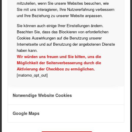
mitzuteilen, wenn Sie unsere Websites besuchen, wie
Sie mit uns interagieren, Ihre Nutzererfahrung verbessern
und Ihre Beziehung zu unserer Website anpassen.
KATEGORIEN
Blasorchester
Sie können auch einige Ihrer Einstellungen ändern.
Beachten Sie, dass das Blockieren von erforderlichen
Bogenschießen
Cookies Auswirkungen auf die Benutzung unserer
Fußball
Internetseite und auf Benutzung der angebotenen Dienste
Handball
haben kann.
Wir würden uns freuen und Sie bitten, uns die
Historisches Fechten
Möglichkeit der Seitenverbesserung durch die
Laufen
Aktivierung der Checkbox zu ermöglichen.
Partner
[matomo_opt_out]
Rehasport
Turnen
Notwendige Website Cookies
Verein
Verein Allgemein
Vorstand und Ausschuss
Google Maps