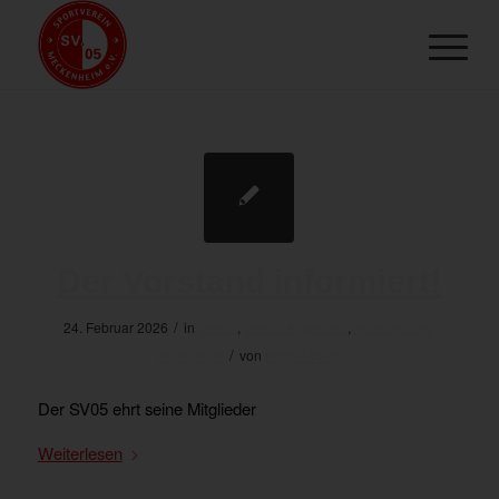
Der Vorstand informiert!
/
24. Februar 2026
in
Verein
,
Verein Allgemein
,
Vorstand und
/
Ausschuss
von
Holger Wildt
Der SV05 ehrt seine Mitglieder
Weiterlesen