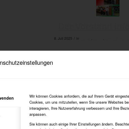
Der Vorstand info
/
8. Juli 2025
in
Partner
,
Verein
,
Verein Allgeme
kenheim wird neuer Partner des SV05 Meckenheim
nschutzeinstellungen
Wir können Cookies anfordern, die auf Ihrem Gerät eingeste
rwenden
Cookies, um uns mitzuteilen, wenn Sie unsere Websites be
interagieren, Ihre Nutzererfahrung verbessern und Ihre Bez
anpassen.
e
Sie können auch einige Ihrer Einstellungen ändern. Beacht