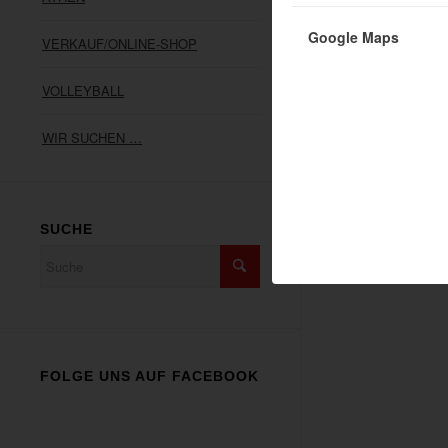
ANSCHRIFT
SV05 Meckenhe
Google Maps
VERKAUF/ONLINE-SHOP
Heerstraße 47
67149 Meckenh
VOLLEYBALL
Telefon: 06326 
info@sv05meck
WIR SUCHEN …
SUCHE
FOLGE UNS AUF FACEBOOK