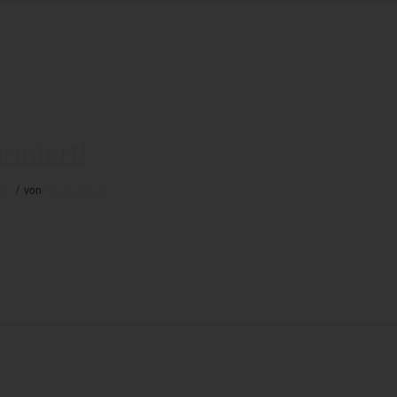
rmiert!
/
ein
von
Holger Wildt