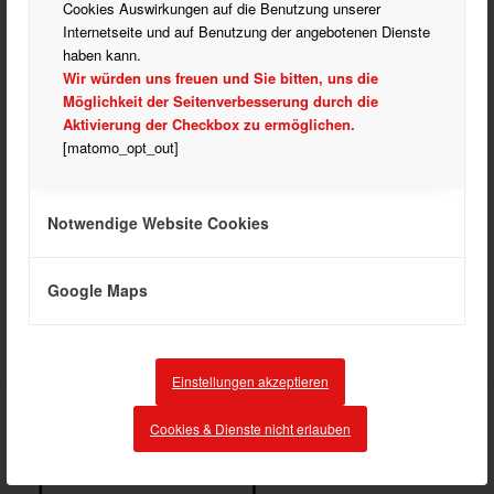
Cookies Auswirkungen auf die Benutzung unserer
Internetseite und auf Benutzung der angebotenen Dienste
haben kann.
Wir würden uns freuen und Sie bitten, uns die
Möglichkeit der Seitenverbesserung durch die
Aktivierung der Checkbox zu ermöglichen.
Trainingszeit:
[matomo_opt_out]
Donnerstag: 20.00 – 22.00 Uhr
Trainingsort:
Verbandsgemeindehalle Meckenheim, Rödersheimer
Notwendige Website Cookies
Straße
Google Maps
Einstellungen akzeptieren
Cookies & Dienste nicht erlauben