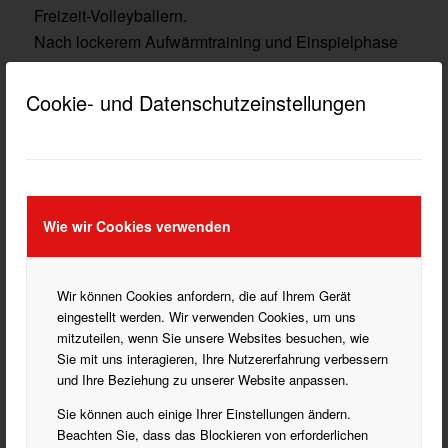
Freizeit-Volleyballern.
Nach lockerem Aufwärmtraining und Einspielphase
arbeiten wir in mehreren Trainingsspielen an der
Verbesserung unserer Technik und unserem
Cookie- und Datenschutzeinstellungen
Zusammenspiel. Auch wenn wir dabei unseren vollen
Ehrgeiz und Kampfgeist einsetzen, steht vor allem
der Spaß und die Freude an der Bewegung im
Vordergrund.
Des Öfteren treffen wir uns auch mit befreundeten
Wie wir Cookies verwenden
Freizeit-Volleyball-Mannschaften zu Trainingsspielen.
Und nach dem Training lassen wir den Abend in
Wir können Cookies anfordern, die auf Ihrem Gerät
unserem Vereinsheim „Athen“ gemütlich ausklingen.
eingestellt werden. Wir verwenden Cookies, um uns
Neue Mitspieler mit Grundkenntnissen im
mitzuteilen, wenn Sie unsere Websites besuchen, wie
Volleyball, die Interesse an aktiver Bewegung
Sie mit uns interagieren, Ihre Nutzererfahrung verbessern
haben, sind uns jederzeit willkommen !
und Ihre Beziehung zu unserer Website anpassen.
Sie können auch einige Ihrer Einstellungen ändern.
Beachten Sie, dass das Blockieren von erforderlichen