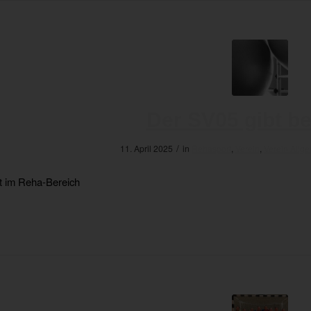
Der SV05 gibt b
/
11. April 2025
in
Rehasport
,
Verein
,
Verein Allg
 im Reha-Bereich