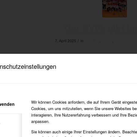
Der SV05 gibt b
/
7. April 2025
in
Handball
,
Verein
,
Verein Allge
meister 2024-2025 !!!
nschutzeinstellungen
Wir können Cookies anfordern, die auf Ihrem Gerät eingeste
rwenden
Cookies, um uns mitzuteilen, wenn Sie unsere Websites be
interagieren, Ihre Nutzererfahrung verbessern und Ihre Bez
anpassen.
e
Sie können auch einige Ihrer Einstellungen ändern. Beacht