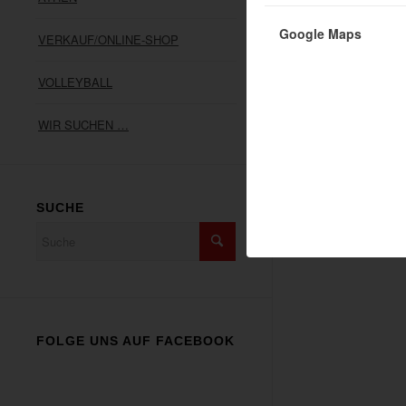
ANSCHRIFT
SV05 Meckenhe
Google Maps
VERKAUF/ONLINE-SHOP
Heerstraße 47
67149 Meckenh
VOLLEYBALL
Telefon: 06326 
info@sv05meck
WIR SUCHEN …
SUCHE
FOLGE UNS AUF FACEBOOK