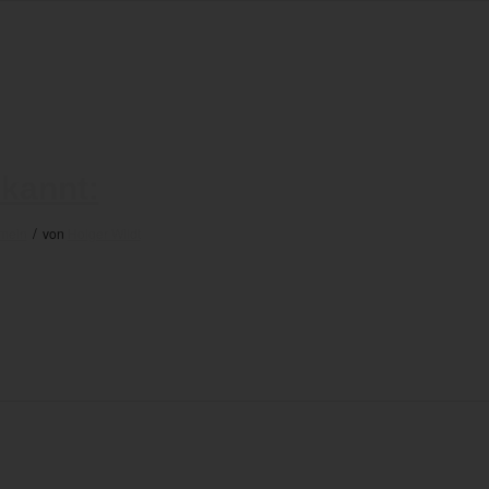
ekannt:
/
emein
von
Holger Wildt