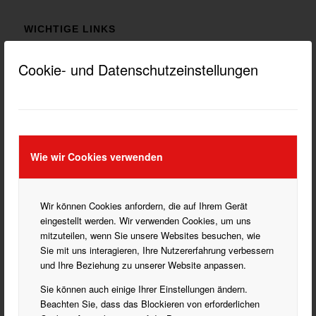
WICHTIGE LINKS
DATENSCHUTZ HINWEISE
Cookie- und Datenschutzeinstellungen
DOKUMENTE HERUNTERLADEN
IMPRESSUM
Wie wir Cookies verwenden
KATEGORIEN
Blasorchester
Wir können Cookies anfordern, die auf Ihrem Gerät
Bogenschießen
eingestellt werden. Wir verwenden Cookies, um uns
mitzuteilen, wenn Sie unsere Websites besuchen, wie
Fußball
Sie mit uns interagieren, Ihre Nutzererfahrung verbessern
Handball
und Ihre Beziehung zu unserer Website anpassen.
Historisches Fechten
Sie können auch einige Ihrer Einstellungen ändern.
Laufen
Beachten Sie, dass das Blockieren von erforderlichen
Partner