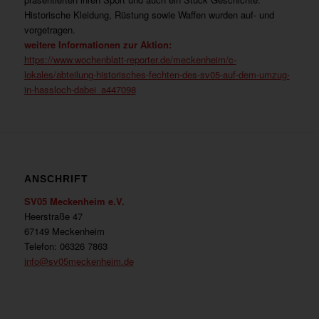
Historische Kleidung, Rüstung sowie Waffen wurden auf- und
vorgetragen.
weitere Informationen zur Aktion:
https://www.wochenblatt-reporter.de/meckenheim/c-
lokales/abteilung-historisches-fechten-des-sv05-auf-dem-umzug-
in-hassloch-dabei_a447098
ANSCHRIFT
SV05 Meckenheim e.V.
Heerstraße 47
67149 Meckenheim
Telefon: 06326 7863
info@sv05meckenheim.de