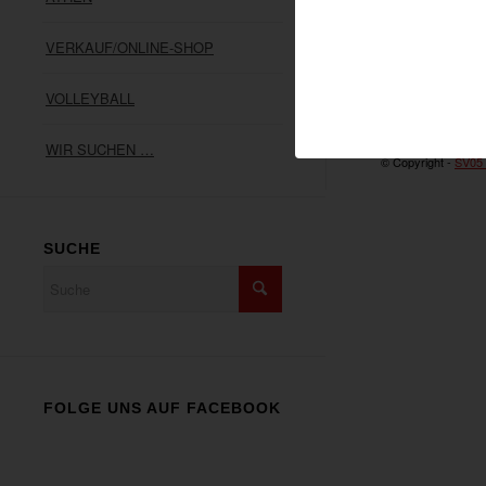
VERKAUF/ONLINE-SHOP
VOLLEYBALL
WIR SUCHEN …
© Copyright -
SV05
SUCHE
FOLGE UNS AUF FACEBOOK