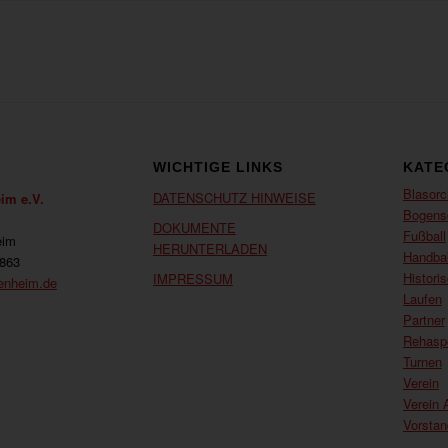
WICHTIGE LINKS
KATE
Blasorc
DATENSCHUTZ HINWEISE
im e.V.
Bogens
DOKUMENTE
Fußball
eim
HERUNTERLADEN
Handbal
7863
Histori
IMPRESSUM
enheim.de
Laufen
Partner
Rehasp
Turnen
Verein
Verein 
Vorsta