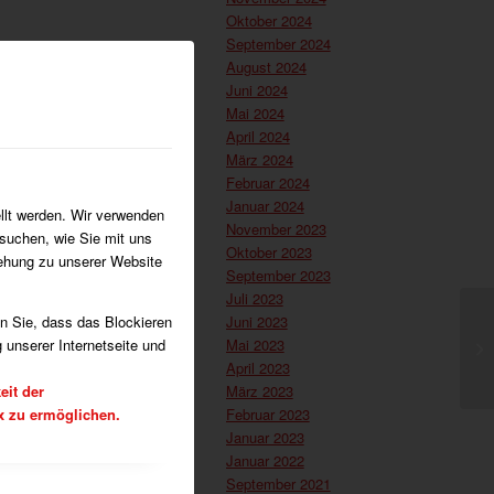
Oktober 2024
September 2024
August 2024
Juni 2024
Mai 2024
April 2024
März 2024
Februar 2024
Januar 2024
llt werden. Wir verwenden
November 2023
suchen, wie Sie mit uns
Oktober 2023
iehung zu unserer Website
September 2023
Juli 2023
Juni 2023
en Sie, dass das Blockieren
Mai 2023
 unserer Internetseite und
April 2023
März 2023
eit der
Februar 2023
x zu ermöglichen.
Januar 2023
Januar 2022
September 2021