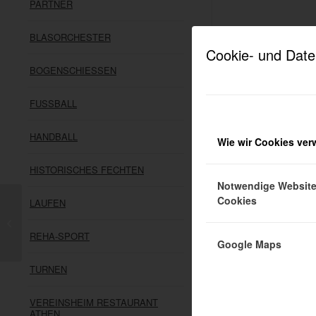
PARTNER
BLASORCHESTER
Cookie- und Date
BOGENSCHIESSEN
FUSSBALL
HANDBALL
Wie wir Cookies ve
HISTORISCHES FECHTEN
Notwendige Websit
Cookies
LAUFEN
Der Vorstand informiert!
REHA-SPORT
Google Maps
TURNEN
VEREINSHEIM RESTAURANT
ATHEN