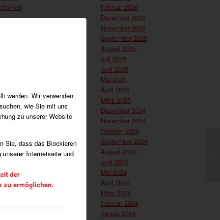
chießen
Februar 2026
Dezember 2025
l
November 2025
sches Fechten
September 2025
August 2025
Juli 2025
ort
Juni 2025
Mai 2025
April 2025
llt werden. Wir verwenden
Allgemein
März 2025
suchen, wie Sie mit uns
nd und Ausschuss
Dezember 2024
iehung zu unserer Website
November 2024
Oktober 2024
September 2024
en Sie, dass das Blockieren
August 2024
 unserer Internetseite und
Juni 2024
Mai 2024
eit der
April 2024
x zu ermöglichen.
März 2024
Februar 2024
Januar 2024