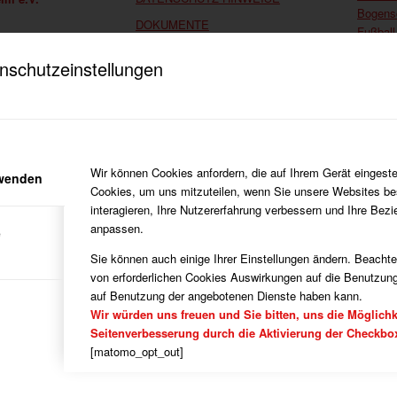
Bogens
DOKUMENTE
Fußball
eim
HERUNTERLADEN
Handbal
7863
nschutzeinstellungen
Histori
IMPRESSUM
enheim.de
Laufen
Partner
Rehasp
Turnen
Verein
Wir können Cookies anfordern, die auf Ihrem Gerät eingeste
rwenden
Verein 
Cookies, um uns mitzuteilen, wenn Sie unsere Websites be
Vorsta
interagieren, Ihre Nutzererfahrung verbessern und Ihre Bez
anpassen.
e
Sie können auch einige Ihrer Einstellungen ändern. Beacht
von erforderlichen Cookies Auswirkungen auf die Benutzung
auf Benutzung der angebotenen Dienste haben kann.
Wir würden uns freuen und Sie bitten, uns die Möglichk
Seitenverbesserung durch die Aktivierung der Checkbo
[matomo_opt_out]