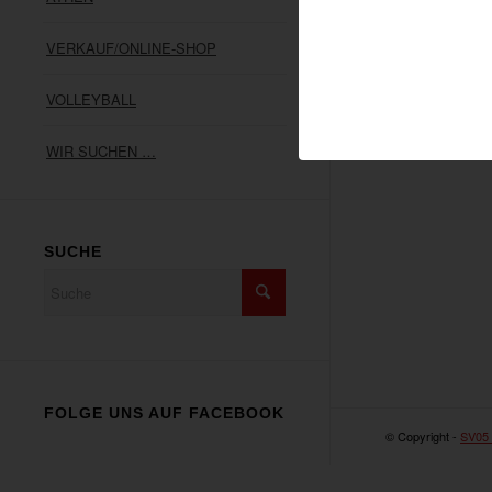
VERKAUF/ONLINE-SHOP
VOLLEYBALL
WIR SUCHEN …
SUCHE
FOLGE UNS AUF FACEBOOK
© Copyright -
SV05